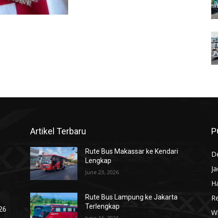
Artikel Terbaru
P
Rute Bus Makassar ke Kendari
De
Lengkap
J
June 23, 2026
Ha
R
Rute Bus Lampung ke Jakarta
Terlengkap
026
Wi
June 16, 2026