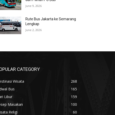
June 9, 2026
Rute Bus Jakarta ke Semarang
Lengkap
June 2, 2026
OPULAR CATEGORY
stinasi Wisata
268
adwal Bus
165
ri Libur
159
esep Masakan
100
sata Religi
60