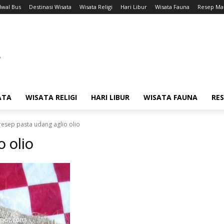
dwal Bus
Destinasi Wisata
Wisata Religi
Hari Libur
Wisata Fauna
Resep Ma
ATA
WISATA RELIGI
HARI LIBUR
WISATA FAUNA
RE
resep pasta udang aglio olio
 olio