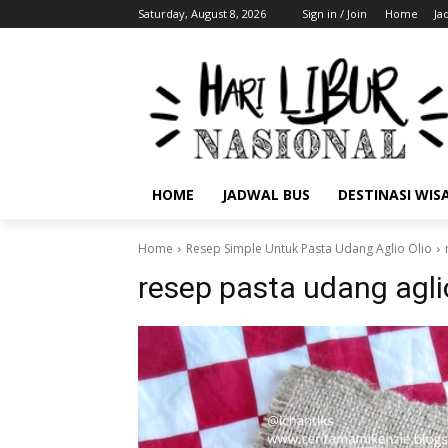
Saturday, August 8, 2026
Sign in / Join
Home
Ja
HOME
JADWAL BUS
DESTINASI WIS
Home
Resep Simple Untuk Pasta Udang Aglio Olio
resep pasta udang aglio