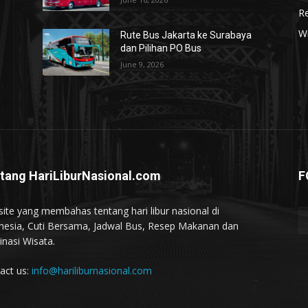
R
W
Rute Bus Jakarta ke Surabaya
dan Pilihan PO Bus
June 9, 2026
tang HariLiburNasional.com
F
ite yang membahas tentang hari libur nasional di
nesia, Cuti Bersama, Jadwal Bus, Resep Makanan dan
inasi Wisata.
act us:
info@hariliburnasional.com