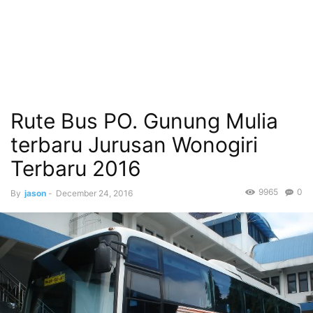
Rute Bus PO. Gunung Mulia
terbaru Jurusan Wonogiri
Terbaru 2016
9965
0
By
jason
-
December 24, 2016