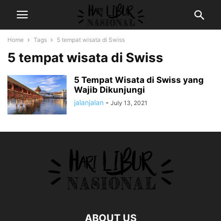
Home
Tags
5 tempat wisata di Swiss
5 tempat wisata di Swiss
5 Tempat Wisata di Swiss yang
Wajib Dikunjungi
jalanjalan
-
July 13, 2021
ABOUT US