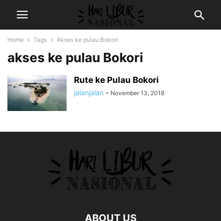
Home
Tags
Akses ke pulau Bokori
akses ke pulau Bokori
Rute ke Pulau Bokori
jalanjalan
-
November 13, 2018
ABOUT US