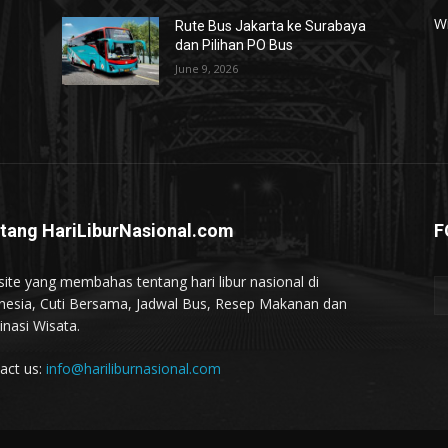
W
Rute Bus Jakarta ke Surabaya
dan Pilihan PO Bus
June 9, 2026
tang HariLiburNasional.com
F
ite yang membahas tentang hari libur nasional di
nesia, Cuti Bersama, Jadwal Bus, Resep Makanan dan
inasi Wisata.
act us:
info@hariliburnasional.com