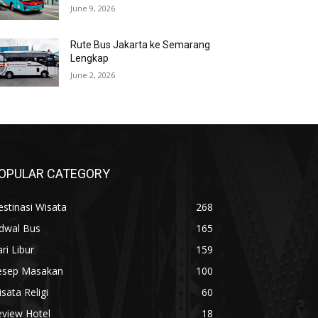
June 9, 2026
Rute Bus Jakarta ke Semarang
Lengkap
June 2, 2026
OPULAR CATEGORY
stinasi Wisata
268
adwal Bus
165
ri Libur
159
esep Masakan
100
sata Religi
60
eview Hotel
18