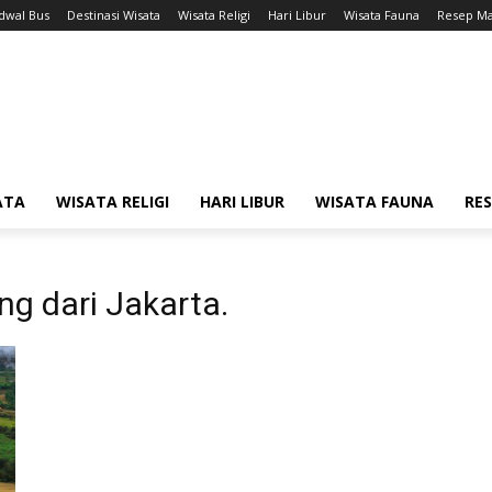
adwal Bus
Destinasi Wisata
Wisata Religi
Hari Libur
Wisata Fauna
Resep M
ATA
WISATA RELIGI
HARI LIBUR
WISATA FAUNA
RE
ng dari Jakarta.