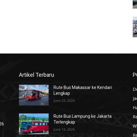
Artikel Terbaru
P
Rute Bus Makassar ke Kendari
De
Lengkap
J
June 23, 2026
Ha
R
Rute Bus Lampung ke Jakarta
Terlengkap
026
Wi
June 16, 2026
R