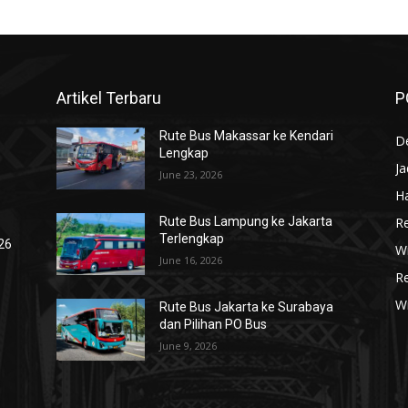
Artikel Terbaru
P
Rute Bus Makassar ke Kendari
De
Lengkap
J
June 23, 2026
Ha
R
Rute Bus Lampung ke Jakarta
Terlengkap
026
Wi
June 16, 2026
R
W
Rute Bus Jakarta ke Surabaya
dan Pilihan PO Bus
June 9, 2026