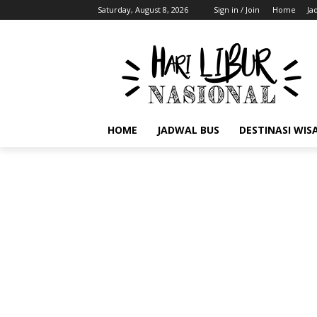
Saturday, August 8, 2026
Sign in / Join
Home
Ja
HOME
JADWAL BUS
DESTINASI WIS