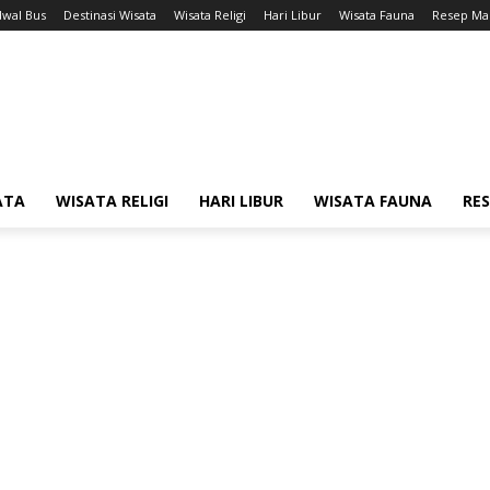
dwal Bus
Destinasi Wisata
Wisata Religi
Hari Libur
Wisata Fauna
Resep Ma
ATA
WISATA RELIGI
HARI LIBUR
WISATA FAUNA
RE