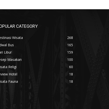
OPULAR CATEGORY
stinasi Wisata
268
adwal Bus
165
ri Libur
159
esep Masakan
100
sata Religi
60
eview Hotel
18
isata Fauna
18