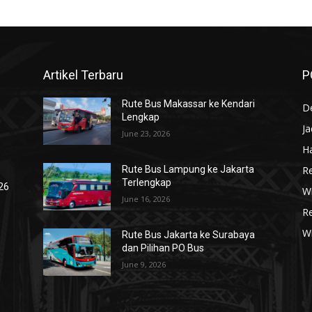
Artikel Terbaru
P
Rute Bus Makassar ke Kendari
De
Lengkap
J
June 23, 2026
Ha
R
Rute Bus Lampung ke Jakarta
Terlengkap
026
Wi
June 16, 2026
R
W
Rute Bus Jakarta ke Surabaya
dan Pilihan PO Bus
June 9, 2026