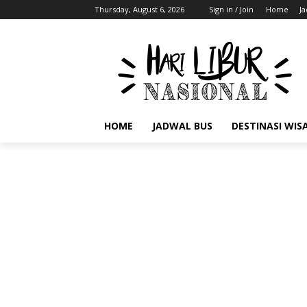
Thursday, August 6, 2026
Sign in / Join
Home
J
HOME
JADWAL BUS
DESTINASI WIS