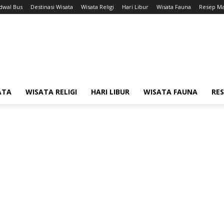
adwal Bus
Destinasi Wisata
Wisata Religi
Hari Libur
Wisata Fauna
Resep M
ATA
WISATA RELIGI
HARI LIBUR
WISATA FAUNA
RE