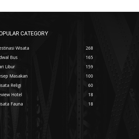
OPULAR CATEGORY
stinasi Wisata
268
adwal Bus
165
ri Libur
159
esep Masakan
100
sata Religi
60
eview Hotel
18
isata Fauna
18