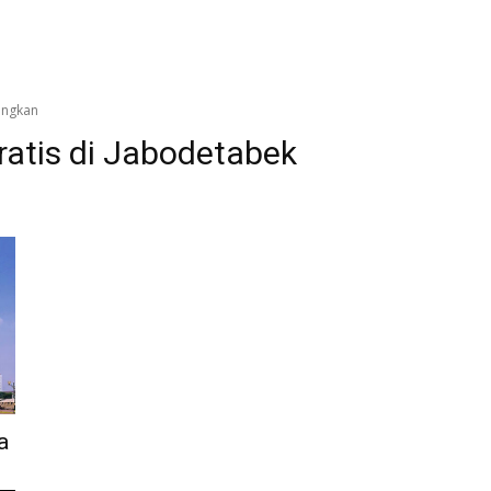
angkan
ratis di Jabodetabek
a