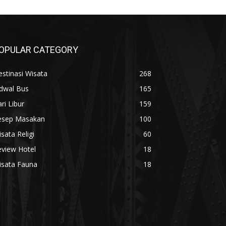
OPULAR CATEGORY
stinasi Wisata
268
adwal Bus
165
ri Libur
159
esep Masakan
100
sata Religi
60
eview Hotel
18
isata Fauna
18