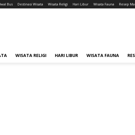
dwal Bus
Destinasi Wisata
Wisata Religi
Hari Libur
Wisata Fauna
Resep Ma
ATA
WISATA RELIGI
HARI LIBUR
WISATA FAUNA
RE