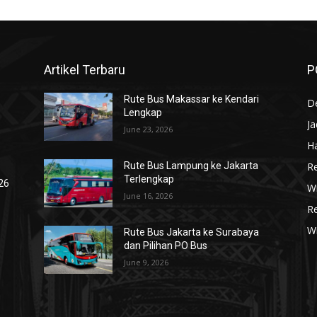
Artikel Terbaru
P
Rute Bus Makassar ke Kendari
De
Lengkap
J
June 23, 2026
Ha
R
Rute Bus Lampung ke Jakarta
Terlengkap
026
Wi
June 16, 2026
R
W
Rute Bus Jakarta ke Surabaya
dan Pilihan PO Bus
June 9, 2026