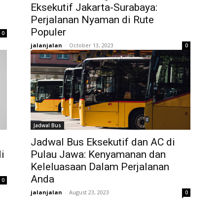
Eksekutif Jakarta-Surabaya:
Perjalanan Nyaman di Rute
Populer
0
jalanjalan
-
October 13, 2023
0
Jadwal Bus
Jadwal Bus Eksekutif dan AC di
i
Pulau Jawa: Kenyamanan dan
Keleluasaan Dalam Perjalanan
Anda
0
jalanjalan
-
August 23, 2023
0