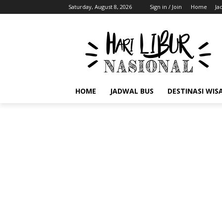
Saturday, August 8, 2026
Sign in / Join
Home
Ja
HOME
JADWAL BUS
DESTINASI WIS