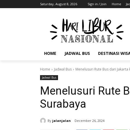
Saturday, August 8, 2026
Sign in / Join
Home
Ja
HOME
JADWAL BUS
DESTINASI WIS
Home
Jadwal Bus
Menelusuri Rute Bus dari Jakarta
Jadwal Bus
Menelusuri Rute B
Surabaya
By
jalanjalan
December 26, 2024