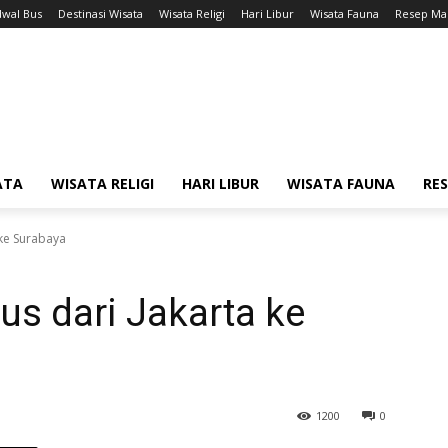
dwal Bus
Destinasi Wisata
Wisata Religi
Hari Libur
Wisata Fauna
Resep Ma
ATA
WISATA RELIGI
HARI LIBUR
WISATA FAUNA
RE
 ke Surabaya
us dari Jakarta ke
1200
0