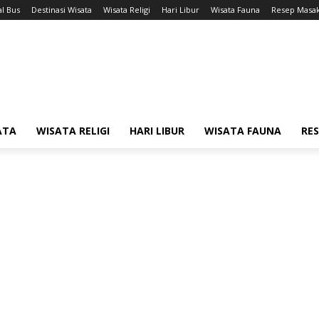
l Bus
Destinasi Wisata
Wisata Religi
Hari Libur
Wisata Fauna
Resep Masa
ATA
WISATA RELIGI
HARI LIBUR
WISATA FAUNA
RE