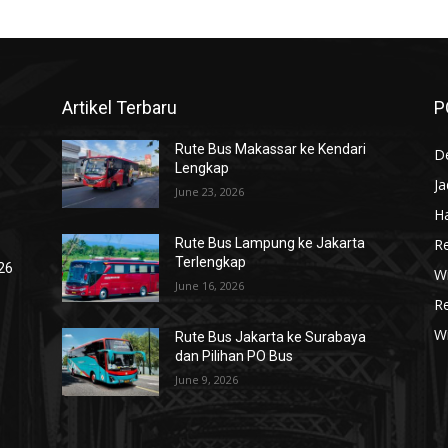
Artikel Terbaru
P
Rute Bus Makassar ke Kendari
De
Lengkap
J
June 23, 2026
Ha
R
Rute Bus Lampung ke Jakarta
Terlengkap
026
Wi
June 16, 2026
R
W
Rute Bus Jakarta ke Surabaya
dan Pilihan PO Bus
June 9, 2026