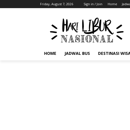
Friday, August 7, 2026
Sign in / Join
Home
Jadwa
HOME
JADWAL BUS
DESTINASI WIS