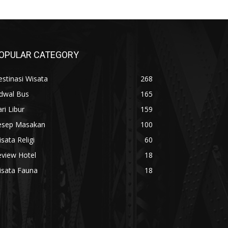
OPULAR CATEGORY
stinasi Wisata
268
adwal Bus
165
ri Libur
159
esep Masakan
100
sata Religi
60
eview Hotel
18
isata Fauna
18