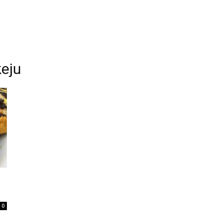
keju
0