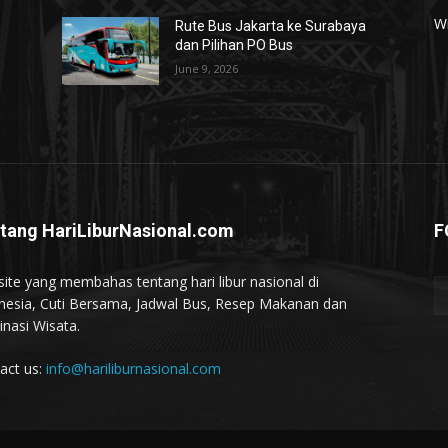
W
Rute Bus Jakarta ke Surabaya
dan Pilihan PO Bus
June 9, 2026
tang HariLiburNasional.com
F
ite yang membahas tentang hari libur nasional di
nesia, Cuti Bersama, Jadwal Bus, Resep Makanan dan
inasi Wisata.
act us:
info@hariliburnasional.com