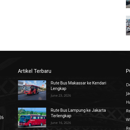
Artikel Terbaru
P
Rute Bus Makassar ke Kendari
De
Lengkap
J
June 23, 2026
Ha
R
Rute Bus Lampung ke Jakarta
Terlengkap
026
Wi
June 16, 2026
R