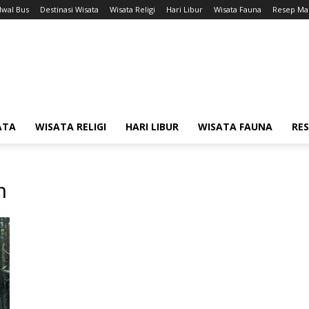
dwal Bus
Destinasi Wisata
Wisata Religi
Hari Libur
Wisata Fauna
Resep Ma
ATA
WISATA RELIGI
HARI LIBUR
WISATA FAUNA
RE
n