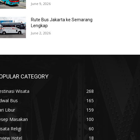
June 9, 2026
Rute Bus Jakarta ke Semarang
Lengkap
June 2, 2026
OPULAR CATEGORY
stinasi Wisata
268
adwal Bus
165
ri Libur
159
esep Masakan
100
sata Religi
60
eview Hotel
18