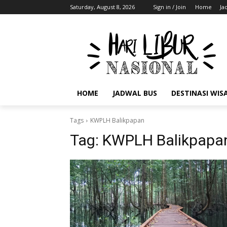
Saturday, August 8, 2026
Sign in / Join
Home
Ja
HOME
JADWAL BUS
DESTINASI WIS
Tags
KWPLH Balikpapan
Tag:
KWPLH Balikpapa