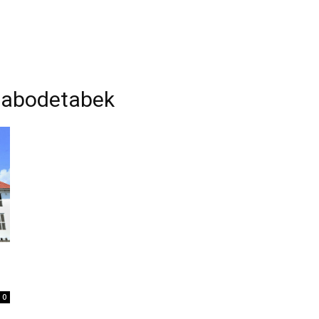
 jabodetabek
0