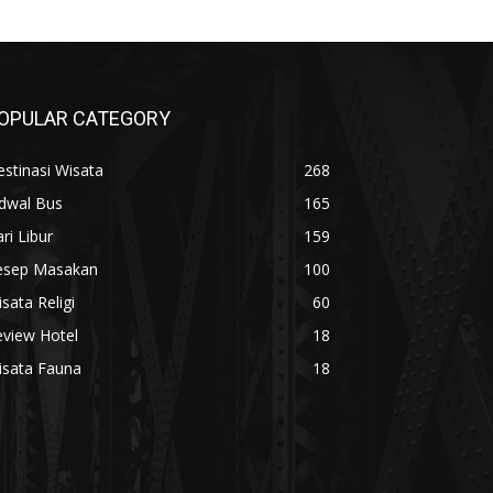
OPULAR CATEGORY
stinasi Wisata
268
adwal Bus
165
ri Libur
159
esep Masakan
100
sata Religi
60
eview Hotel
18
isata Fauna
18