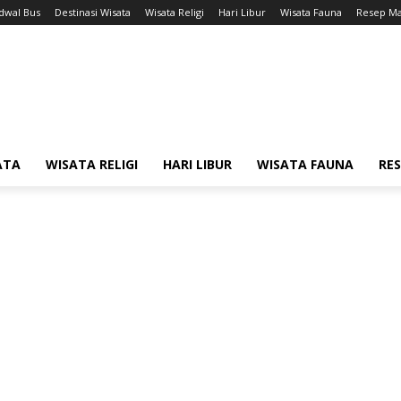
adwal Bus
Destinasi Wisata
Wisata Religi
Hari Libur
Wisata Fauna
Resep M
ATA
WISATA RELIGI
HARI LIBUR
WISATA FAUNA
RE