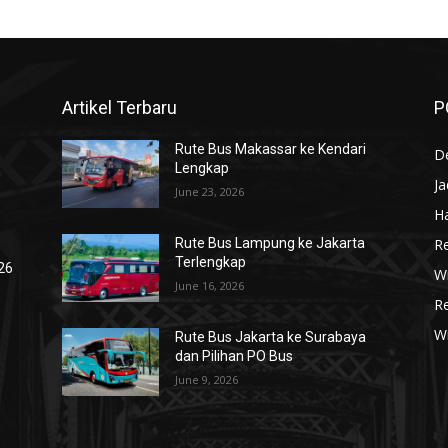
Artikel Terbaru
P
Rute Bus Makassar ke Kendari
De
Lengkap
J
June 23, 2026
Ha
R
Rute Bus Lampung ke Jakarta
Terlengkap
026
Wi
June 16, 2026
R
W
Rute Bus Jakarta ke Surabaya
dan Pilihan PO Bus
June 9, 2026