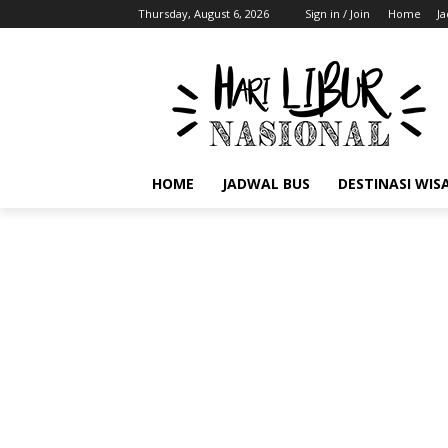
Thursday, August 6, 2026
Sign in / Join
Home
J
HOME
JADWAL BUS
DESTINASI WIS