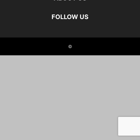
FOLLOW US
©