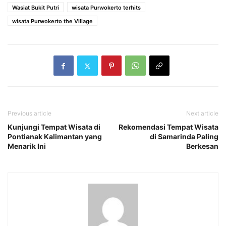
Wasiat Bukit Putri
wisata Purwokerto terhits
wisata Purwokerto the Village
Previous article
Next article
Kunjungi Tempat Wisata di
Rekomendasi Tempat Wisata
Pontianak Kalimantan yang
di Samarinda Paling
Menarik Ini
Berkesan