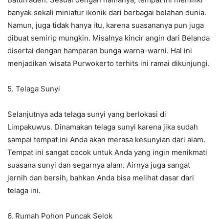
banyak sekali miniatur ikonik dari berbagai belahan dunia.
Namun, juga tidak hanya itu, karena suasananya pun juga
dibuat semirip mungkin. Misalnya kincir angin dari Belanda
disertai dengan hamparan bunga warna-warni. Hal ini
menjadikan wisata Purwokerto terhits ini ramai dikunjungi.
5. Telaga Sunyi
Selanjutnya ada telaga sunyi yang berlokasi di
Limpakuwus. Dinamakan telaga sunyi karena jika sudah
sampai tempat ini Anda akan merasa kesunyian dari alam.
Tempat ini sangat cocok untuk Anda yang ingin menikmati
suasana sunyi dan segarnya alam. Airnya juga sangat
jernih dan bersih, bahkan Anda bisa melihat dasar dari
telaga ini.
6. Rumah Pohon Puncak Selok