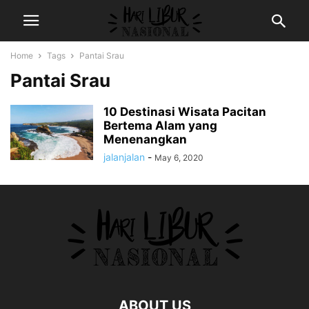
Home
Tags
Pantai Srau
Pantai Srau
10 Destinasi Wisata Pacitan
Bertema Alam yang
Menenangkan
jalanjalan
-
May 6, 2020
ABOUT US