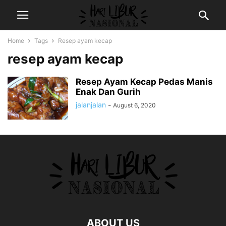
Home
Tags
Resep ayam kecap
resep ayam kecap
Resep Ayam Kecap Pedas Manis
Enak Dan Gurih
jalanjalan
-
August 6, 2020
ABOUT US