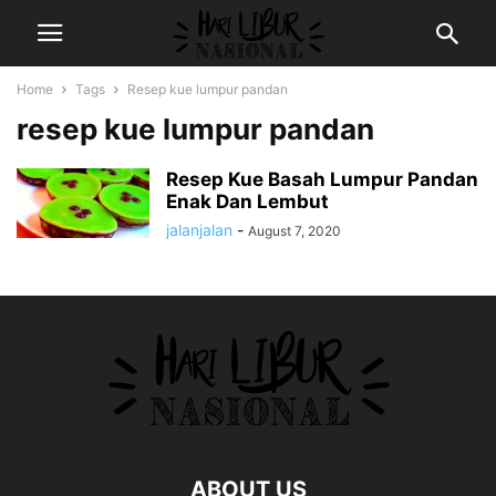
Home
Tags
Resep kue lumpur pandan
resep kue lumpur pandan
Resep Kue Basah Lumpur Pandan
Enak Dan Lembut
jalanjalan
-
August 7, 2020
ABOUT US