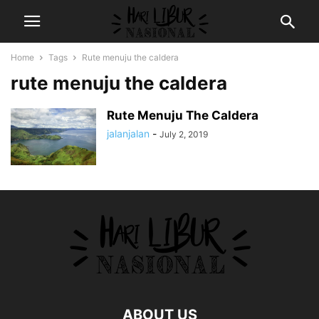
Home
Tags
Rute menuju the caldera
rute menuju the caldera
Rute Menuju The Caldera
jalanjalan
-
July 2, 2019
ABOUT US