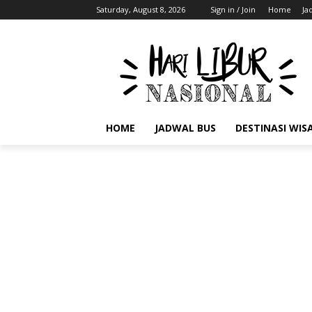
Saturday, August 8, 2026
Sign in / Join
Home
Ja
HOME
JADWAL BUS
DESTINASI WIS