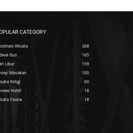
OPULAR CATEGORY
stinasi Wisata
268
adwal Bus
165
ri Libur
159
esep Masakan
100
sata Religi
60
eview Hotel
18
isata Fauna
18