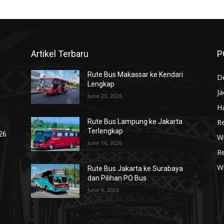
Artikel Terbaru
P
Rute Bus Makassar ke Kendari
De
Lengkap
J
June 23, 2026
Ha
R
Rute Bus Lampung ke Jakarta
Terlengkap
026
Wi
June 16, 2026
R
W
Rute Bus Jakarta ke Surabaya
dan Pilihan PO Bus
June 9, 2026