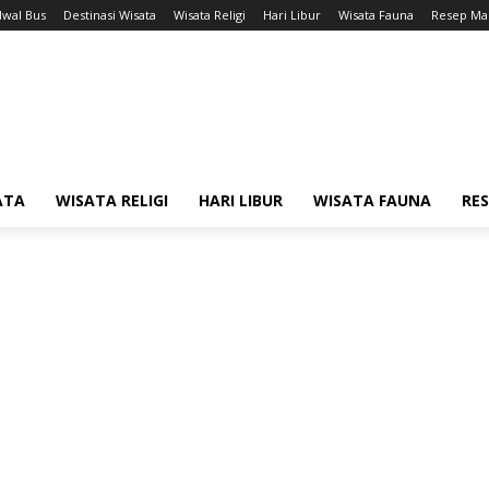
dwal Bus
Destinasi Wisata
Wisata Religi
Hari Libur
Wisata Fauna
Resep Ma
ATA
WISATA RELIGI
HARI LIBUR
WISATA FAUNA
RE