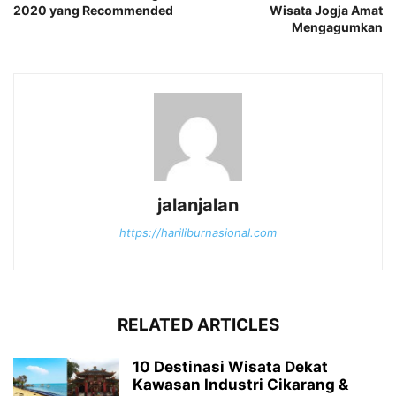
2020 yang Recommended
Wisata Jogja Amat
Mengagumkan
jalanjalan
https://hariliburnasional.com
RELATED ARTICLES
10 Destinasi Wisata Dekat
Kawasan Industri Cikarang &