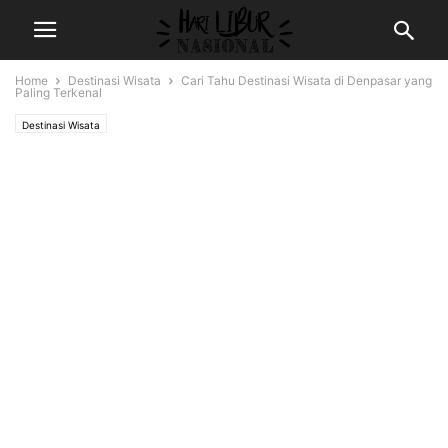
Home
Destinasi Wisata
Cari Tahu Destinasi Wisata di Denpasar yang
Paling Terkenal
Destinasi Wisata