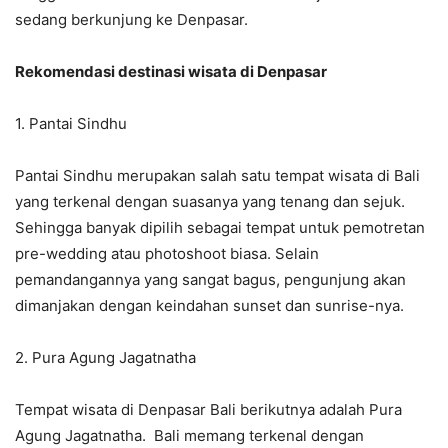
sedang berkunjung ke Denpasar.
Rekomendasi destinasi wisata di Denpasar
1. Pantai Sindhu
Pantai Sindhu merupakan salah satu tempat wisata di Bali
yang terkenal dengan suasanya yang tenang dan sejuk.
Sehingga banyak dipilih sebagai tempat untuk pemotretan
pre-wedding atau photoshoot biasa. Selain
pemandangannya yang sangat bagus, pengunjung akan
dimanjakan dengan keindahan sunset dan sunrise-nya.
2. Pura Agung Jagatnatha
Tempat wisata di Denpasar Bali berikutnya adalah Pura
Agung Jagatnatha. Bali memang terkenal dengan