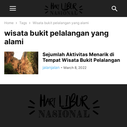
Home
Tags
Wisata bukit pelalangan yang alami
wisata bukit pelalangan yang
alami
Sejumlah Aktivitas Menarik di
Tempat Wisata Bukit Pelalangan
jalanjalan
-
March 8, 2022