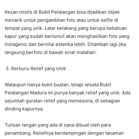
Kesan mistis di Bukit Pelalangan bisa dijadikan objek
menarik untuk pengambilan foto atau untuk selfie di
tempat yang unik. Latar belakang yang berupa bebatuan
kapur yang sudah berlumut akan menghasilkan foto yang
instagenic dan bernilai estetika lebih. Ditambah lagi jika
langsung berfoto di bawah sinar matahari.
Berburu Relief yang Unik
Walaupun hanya bukit buatan, tetapi wisata Bukit
Pelalangan Madura ini punya banyak relief yang unik. Ada
sejumlah guratan relief yang memesona, di sebagian
dinding kapurnya.
Tulisan tangan yang ada di sana dibuat oleh para
penambang. Reliefnya berdampingan dengan tanaman