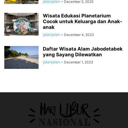
jalanjalan
-
December 5, 2025
Wisata Edukasi Planetarium
Cocok untuk Keluarga dan Anak-
anak
jalanjalan
-
December 4, 2023
Daftar Wisata Alam Jabodetabek
yang Sayang Dilewatkan
jalanjalan
-
December 1, 2023