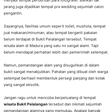
menjadi tempat perburuan para fotografer. Bahkan tak
jarang juga dijadikan tempat pra wedding sejumlah calon
pengantin.
Sayangnya, fasilitas umum seperti toilet, mushola, tempat
jual makanan/minuman, atau tempat berganti pakaian
belum terdapat di Bukit Pelalangan tersebut. Tempat
wisata alam di Madura yang satu ini sangat alami. Tapi
belum mendapat perhatian lebih dari pemerintah setempat.
Namun, pemandangan alam yang disuguhkan di dalam
bukit sangat menakjubkan. Pahatan yang dibuat oleh warga
setempat berhasil membentuk persegi panjang dan kotak
yang sangat eksotik.
Jangan ragu untuk mencoba berpetualang di tempat
wisata Bukit Pelalangan
tersebut dan nikmati sejumlah
pemandangan alamnya yang memukau. Apalagi banyak