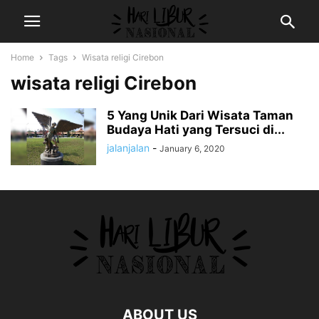
Home
Tags
Wisata religi Cirebon
wisata religi Cirebon
5 Yang Unik Dari Wisata Taman
Budaya Hati yang Tersuci di...
jalanjalan
-
January 6, 2020
ABOUT US