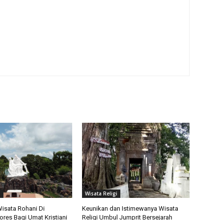
m
i
Wisata Religi
isata Rohani Di
Keunikan dan Istimewanya Wisata
ores Bagi Umat Kristiani
Religi Umbul Jumprit Bersejarah