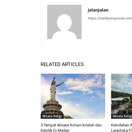
jalanjalan
https://hariliburnasional.co
RELATED ARTICLES
Wisata Religi
Wisata Relig
5 Tempat Wisata Rohani Kristen dan
Keindahan W
Katolik Di Medan
Larantuka Fl