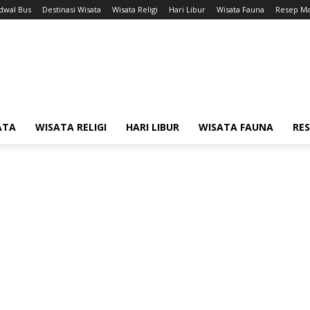
adwal Bus
Destinasi Wisata
Wisata Religi
Hari Libur
Wisata Fauna
Resep M
ATA
WISATA RELIGI
HARI LIBUR
WISATA FAUNA
RE