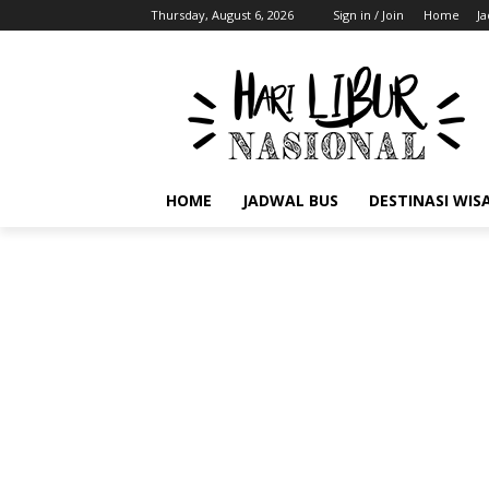
Thursday, August 6, 2026
Sign in / Join
Home
J
HOME
JADWAL BUS
DESTINASI WIS