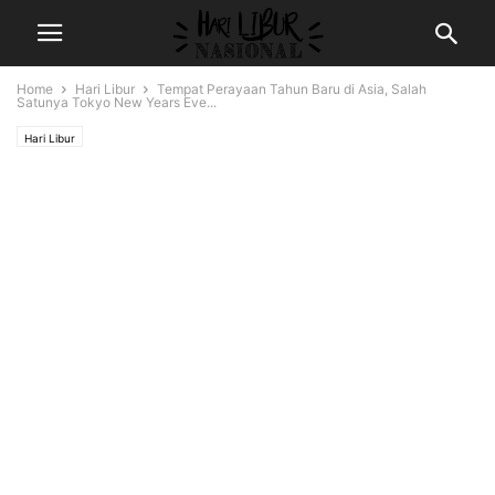
Home
Hari Libur
Tempat Perayaan Tahun Baru di Asia, Salah
Satunya Tokyo New Years Eve...
Hari Libur