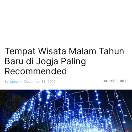
Tempat Wisata Malam Tahun
Baru di Jogja Paling
Recommended
2682
0
By
jason
-
December 13, 2017