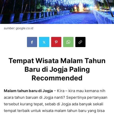
sumber: google.co.id
Tempat Wisata Malam Tahun
Baru di Jogja Paling
Recommended
Malam tahun baru di Jogja
– Kira – kira mau kemana nih
acara tahun baruan di Jogja nanti? Sepertinya pertanyaan
tersebut kurang tepat, sebab di Jogja ada banyak sekali
tempat terbaik untuk wisata malam tahun baru yang bisa