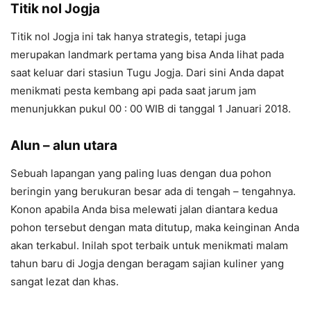
Titik nol Jogja
Titik nol Jogja ini tak hanya strategis, tetapi juga
merupakan landmark pertama yang bisa Anda lihat pada
saat keluar dari stasiun Tugu Jogja. Dari sini Anda dapat
menikmati pesta kembang api pada saat jarum jam
menunjukkan pukul 00 : 00 WIB di tanggal 1 Januari 2018.
Alun – alun utara
Sebuah lapangan yang paling luas dengan dua pohon
beringin yang berukuran besar ada di tengah – tengahnya.
Konon apabila Anda bisa melewati jalan diantara kedua
pohon tersebut dengan mata ditutup, maka keinginan Anda
akan terkabul. Inilah spot terbaik untuk menikmati malam
tahun baru di Jogja dengan beragam sajian kuliner yang
sangat lezat dan khas.