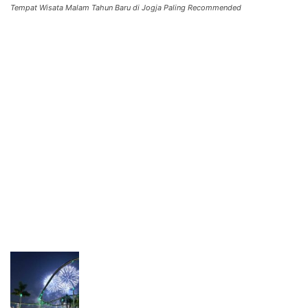
Tempat Wisata Malam Tahun Baru di Jogja Paling Recommended