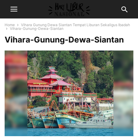
Home
Vihara Gunung Dewa Siantan Tempat Liburan Sekaligus Ibadah
Vihara-Gunung-Dewa-Siantan
Vihara-Gunung-Dewa-Siantan