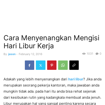
Cara Menyenangkan Mengisi
Hari Libur Kerja
1031
0
By
jason
-
February 12, 2016
Adakah yang lebih menyenangkan dari
hari libur
? Jika anda
merupakan seorang pekerja kantoran, maka jawaban anda
mungkin tidak ada. pada hari itu anda bisa rehat sejenak
dari kesibukan rutin yang kadangkala membuat anda jenuh.
Libur merupakan hal yang sangat penting karena secara