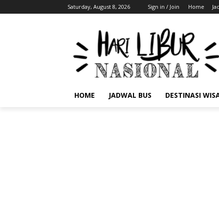
Saturday, August 8, 2026
Sign in / Join
Home
Ja
HOME
JADWAL BUS
DESTINASI WIS