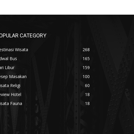
OPULAR CATEGORY
stinasi Wisata
268
adwal Bus
165
ri Libur
159
esep Masakan
100
sata Religi
60
eview Hotel
18
isata Fauna
18