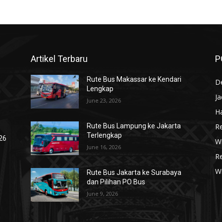
Artikel Terbaru
P
Rute Bus Makassar ke Kendari
De
Lengkap
J
June 23, 2026
Ha
R
Rute Bus Lampung ke Jakarta
Terlengkap
026
Wi
June 16, 2026
R
W
Rute Bus Jakarta ke Surabaya
dan Pilihan PO Bus
June 9, 2026