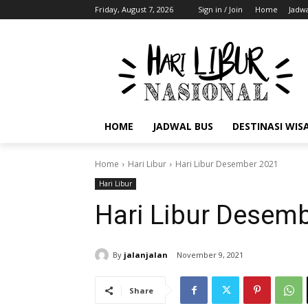
Friday, August 7, 2026
Sign in / Join
Home
Jadwa
HOME
JADWAL BUS
DESTINASI WIS
Home
Hari Libur
Hari Libur Desember 2021
Hari Libur
Hari Libur Desem
By
jalanjalan
November 9, 2021
Share