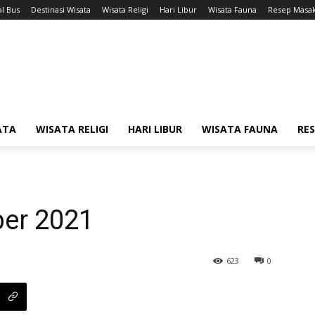
l Bus
Destinasi Wisata
Wisata Religi
Hari Libur
Wisata Fauna
Resep Masa
ATA
WISATA RELIGI
HARI LIBUR
WISATA FAUNA
RE
ber 2021
623
0