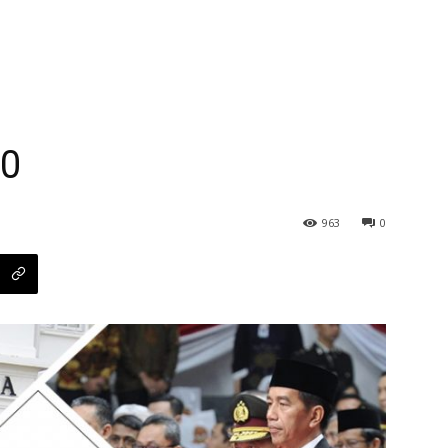
20
963
0