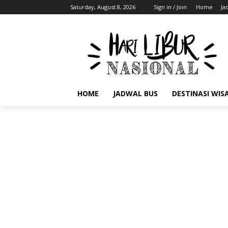
Saturday, August 8, 2026
Sign in / Join
Home
Ja
HOME
JADWAL BUS
DESTINASI WIS