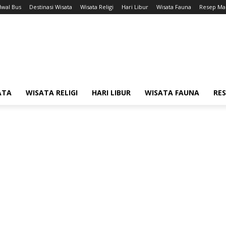
dwal Bus
Destinasi Wisata
Wisata Religi
Hari Libur
Wisata Fauna
Resep Ma
ATA
WISATA RELIGI
HARI LIBUR
WISATA FAUNA
RE