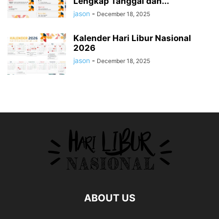
Lengkap Tanggal dan...
jason
-
December 18, 2025
Kalender Hari Libur Nasional
2026
jason
-
December 18, 2025
ABOUT US