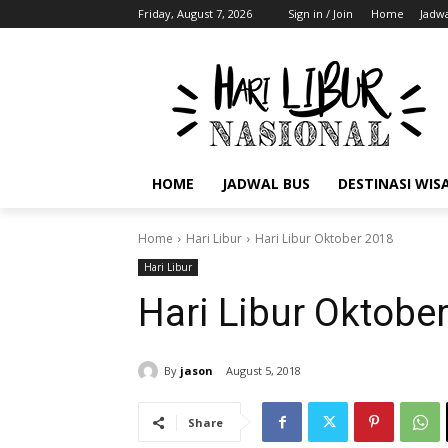
Friday, August 7, 2026
Sign in / Join
Home
Jadwa
HOME
JADWAL BUS
DESTINASI WIS
Home
Hari Libur
Hari Libur Oktober 2018
Hari Libur
Hari Libur Oktobe
By
jason
August 5, 2018
Share