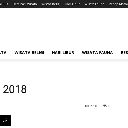
l Bus
Destinasi Wisata
Wisata Religi
Hari Libur
Wisata Fauna
Resep Masa
ATA
WISATA RELIGI
HARI LIBUR
WISATA FAUNA
RE
r 2018
2700
0