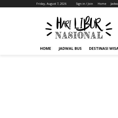
Friday, August 7, 2026
Sign in / Join
Home
Jadwa
HOME
JADWAL BUS
DESTINASI WIS