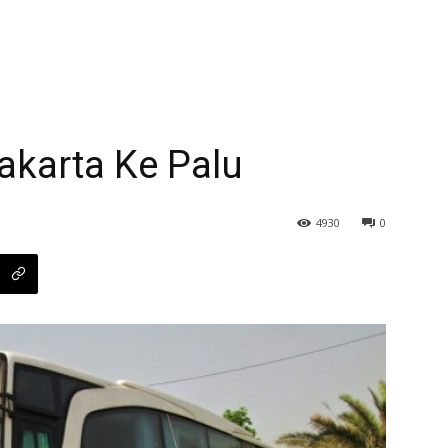
akarta Ke Palu
4930
0