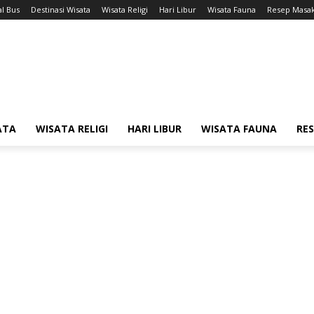
l Bus
Destinasi Wisata
Wisata Religi
Hari Libur
Wisata Fauna
Resep Masa
ATA
WISATA RELIGI
HARI LIBUR
WISATA FAUNA
RE