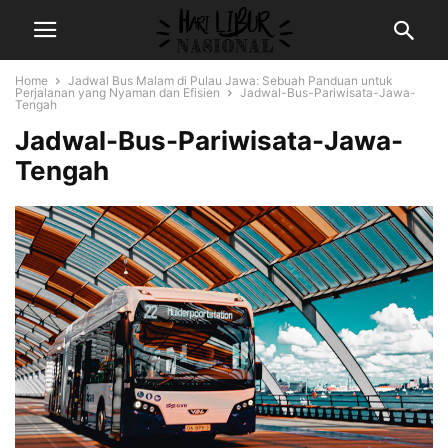
Home
Jadwal Bus Malam di Pulau Jawa: Sebuah Panduan untuk
Perjalanan yang Nyaman dan Efisien
Jadwal-Bus-Pariwisata-Jawa-
Tengah
Jadwal-Bus-Pariwisata-Jawa-
Tengah