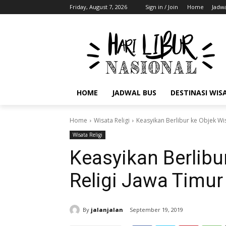
Friday, August 7, 2026
Sign in / Join
Home
Jadwa
HOME
JADWAL BUS
DESTINASI WIS
Home
Wisata Religi
Keasyikan Berlibur ke Objek Wis
Wisata Religi
Keasyikan Berlibu
Religi Jawa Timur 
By
jalanjalan
September 19, 2019