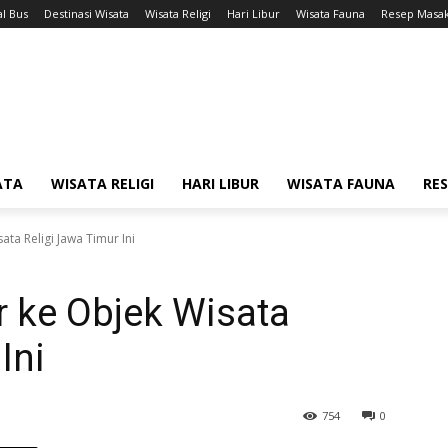
l Bus
Destinasi Wisata
Wisata Religi
Hari Libur
Wisata Fauna
Resep Masa
ATA
WISATA RELIGI
HARI LIBUR
WISATA FAUNA
RE
ata Religi Jawa Timur Ini
r ke Objek Wisata
Ini
754
0