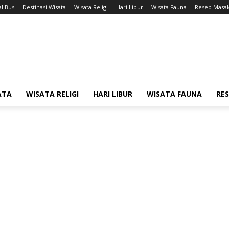
l Bus
Destinasi Wisata
Wisata Religi
Hari Libur
Wisata Fauna
Resep Masa
ATA
WISATA RELIGI
HARI LIBUR
WISATA FAUNA
RE