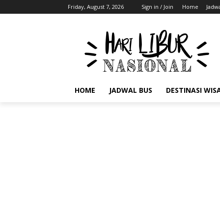
Friday, August 7, 2026
Sign in / Join
Home
Jadwa
HOME
JADWAL BUS
DESTINASI WIS