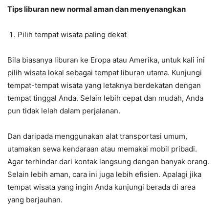
Tips liburan new normal aman dan menyenangkan
Pilih tempat wisata paling dekat
Bila biasanya liburan ke Eropa atau Amerika, untuk kali ini
pilih wisata lokal sebagai tempat liburan utama. Kunjungi
tempat-tempat wisata yang letaknya berdekatan dengan
tempat tinggal Anda. Selain lebih cepat dan mudah, Anda
pun tidak lelah dalam perjalanan.
Dan daripada menggunakan alat transportasi umum,
utamakan sewa kendaraan atau memakai mobil pribadi.
Agar terhindar dari kontak langsung dengan banyak orang.
Selain lebih aman, cara ini juga lebih efisien. Apalagi jika
tempat wisata yang ingin Anda kunjungi berada di area
yang berjauhan.