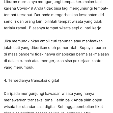
Liburan normalnya mengunjungi tempat keramaian tapi
karena Covid-19 Anda tidak bisa lagi mengunjungi tempat-
tempat tersebut. Daripada mengorbankan kesehatan diri
sendiri dan orang lain, pilihlah tempat wisata yang tidak
terlalu ramai. Biasanya tempat wisata sepi di hari kerja.
Jika memungkinkan ambil cuti tahunan atau manfaatkan
jatah cuti yang diberikan oleh pemerintah. Supaya liburan
di masa pandemi tidak hanya dihabiskan bermalas-malasan
di dalam rumah atau mengerjakan sisa pekerjaan kantor
yang menumpuk.
4. Tersedianya transaksi digital
Daripada mengunjungi kawasan wisata yang hanya
menawarkan transaksi tunai, lebih baik Anda pilih objek
wisata ter standarisasi digital. Sehingga pembelian tiket