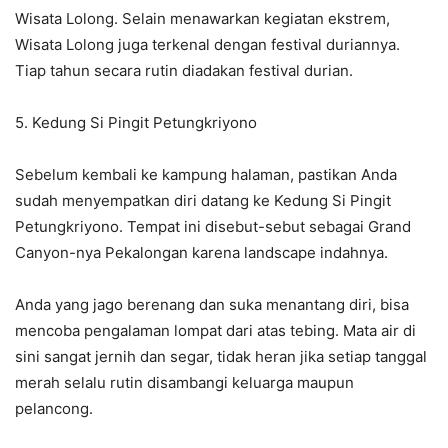
Wisata Lolong. Selain menawarkan kegiatan ekstrem,
Wisata Lolong juga terkenal dengan festival duriannya.
Tiap tahun secara rutin diadakan festival durian.
5. Kedung Si Pingit Petungkriyono
Sebelum kembali ke kampung halaman, pastikan Anda
sudah menyempatkan diri datang ke Kedung Si Pingit
Petungkriyono. Tempat ini disebut-sebut sebagai Grand
Canyon-nya Pekalongan karena landscape indahnya.
Anda yang jago berenang dan suka menantang diri, bisa
mencoba pengalaman lompat dari atas tebing. Mata air di
sini sangat jernih dan segar, tidak heran jika setiap tanggal
merah selalu rutin disambangi keluarga maupun
pelancong.