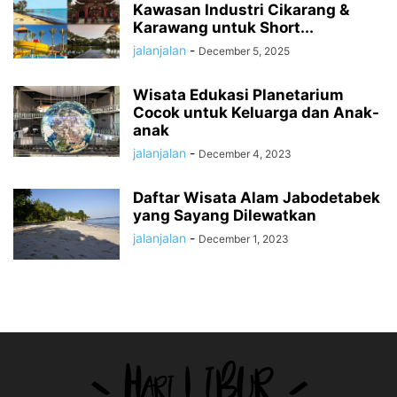
Kawasan Industri Cikarang &
Karawang untuk Short...
jalanjalan
-
December 5, 2025
Wisata Edukasi Planetarium
Cocok untuk Keluarga dan Anak-
anak
jalanjalan
-
December 4, 2023
Daftar Wisata Alam Jabodetabek
yang Sayang Dilewatkan
jalanjalan
-
December 1, 2023