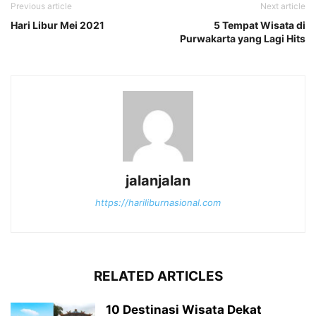
Previous article
Next article
Hari Libur Mei 2021
5 Tempat Wisata di
Purwakarta yang Lagi Hits
jalanjalan
https://hariliburnasional.com
RELATED ARTICLES
10 Destinasi Wisata Dekat