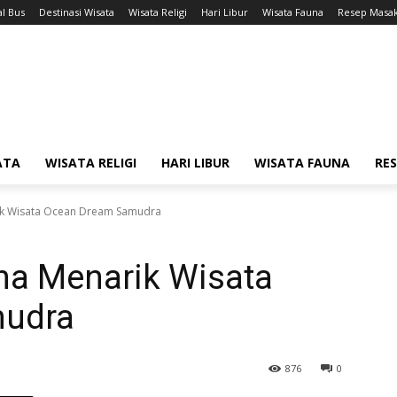
l Bus
Destinasi Wisata
Wisata Religi
Hari Libur
Wisata Fauna
Resep Masa
ATA
WISATA RELIGI
HARI LIBUR
WISATA FAUNA
RE
ik Wisata Ocean Dream Samudra
na Menarik Wisata
mudra
876
0