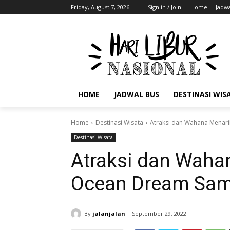
Friday, August 7, 2026
Sign in / Join
Home
Jadwa
HOME
JADWAL BUS
DESTINASI WIS
Home
Destinasi Wisata
Atraksi dan Wahana Menar
Destinasi Wisata
Atraksi dan Waha
Ocean Dream Sa
By
jalanjalan
September 29, 2022