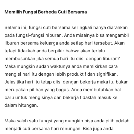
Memilih Fungsi Berbeda Cuti Bersama
Selama ini, fungsi cuti bersama seringkali hanya diarahkan
pada fungsi-fungsi hiburan. Anda misalnya bisa mengambil
liburan bersama keluarga anda setiap hari tersebut. Akan
tetapi tidakkah anda berpikir bahwa akan terlalu
membosankan jika semua hari itu diisi dengan liburan?
Maka mungkin sudah waktunya anda memikirkan cara
mengisi hari itu dengan lebih produktif dan signifikan.
Jelas jika hari itu tetap diisi dengan bekerja maka itu bukan
merupakan pilihan yang bagus. Anda membutuhkan hal
baru untuk mengisinya dan bekerja tidaklah masuk ke
dalam hitungan.
Maka salah satu fungsi yang mungkin bisa anda pilih adalah
menjadi cuti bersama hari renungan. Bisa juga anda