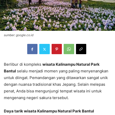
sumber: google.co.id
Berlibur di kompleks
wisata Kalinampu Natural Park
Bantul
selalu menjadi momen yang paling menyenangkan
untuk diingat. Pemandangan yang ditawarkan sangat unik
dengan nuansa tradisional khas Jepang. Selain melepas
penat, Anda bisa mengunjungi tempat wisata ini untuk
mengenang negeri sakura tersebut.
Daya tarik wisata Kalinampu Natural Park Bantul