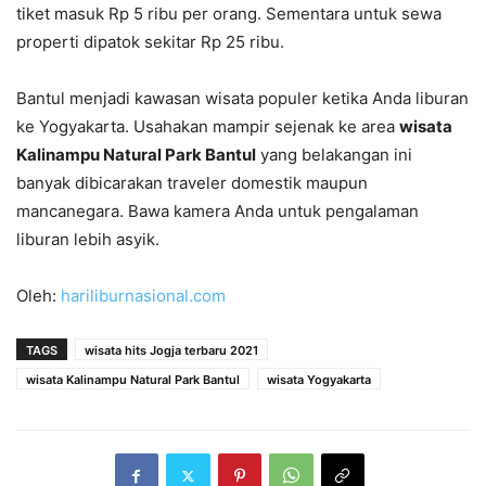
tiket masuk Rp 5 ribu per orang. Sementara untuk sewa
properti dipatok sekitar Rp 25 ribu.
Bantul menjadi kawasan wisata populer ketika Anda liburan
ke Yogyakarta. Usahakan mampir sejenak ke area
wisata
Kalinampu Natural Park Bantul
yang belakangan ini
banyak dibicarakan traveler domestik maupun
mancanegara. Bawa kamera Anda untuk pengalaman
liburan lebih asyik.
Oleh:
hariliburnasional.com
TAGS
wisata hits Jogja terbaru 2021
wisata Kalinampu Natural Park Bantul
wisata Yogyakarta