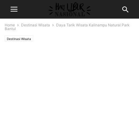
Home
Destinasi Wisata
Daya Tarik Wisata Kalinampu Natural Park
Bantul
Destinasi Wisata