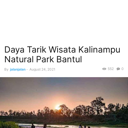
Daya Tarik Wisata Kalinampu
Natural Park Bantul
552
0
By
jalanjalan
-
August 24, 2021