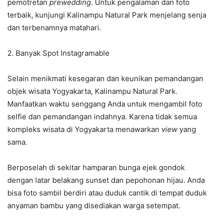
pemotretan
prewedding
. Untuk pengalaman dan foto
terbaik, kunjungi Kalinampu Natural Park menjelang senja
dan terbenamnya matahari.
2. Banyak Spot Instagramable
Selain menikmati kesegaran dan keunikan pemandangan
objek wisata Yogyakarta, Kalinampu Natural Park.
Manfaatkan waktu senggang Anda untuk mengambil foto
selfie dan pemandangan indahnya. Karena tidak semua
kompleks wisata di Yogyakarta menawarkan
view
yang
sama.
Berposelah di sekitar hamparan bunga ejek gondok
dengan latar belakang sunset dan pepohonan hijau. Anda
bisa foto sambil berdiri atau duduk cantik di tempat duduk
anyaman bambu yang disediakan warga setempat.