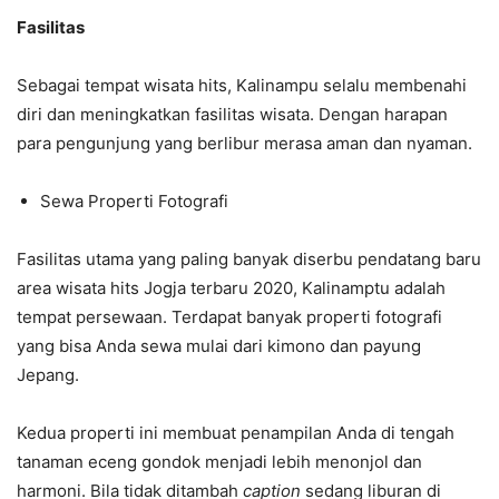
Fasilitas
Sebagai tempat wisata hits, Kalinampu selalu membenahi
diri dan meningkatkan fasilitas wisata. Dengan harapan
para pengunjung yang berlibur merasa aman dan nyaman.
Sewa Properti Fotografi
Fasilitas utama yang paling banyak diserbu pendatang baru
area wisata hits Jogja terbaru 2020, Kalinamptu adalah
tempat persewaan. Terdapat banyak properti fotografi
yang bisa Anda sewa mulai dari kimono dan payung
Jepang.
Kedua properti ini membuat penampilan Anda di tengah
tanaman eceng gondok menjadi lebih menonjol dan
harmoni. Bila tidak ditambah
caption
sedang liburan di