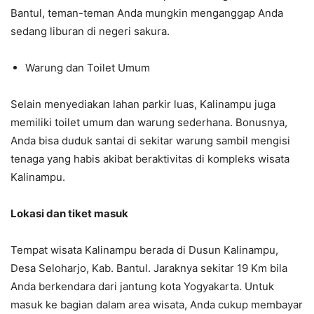
Bantul, teman-teman Anda mungkin menganggap Anda
sedang liburan di negeri sakura.
Warung dan Toilet Umum
Selain menyediakan lahan parkir luas, Kalinampu juga
memiliki toilet umum dan warung sederhana. Bonusnya,
Anda bisa duduk santai di sekitar warung sambil mengisi
tenaga yang habis akibat beraktivitas di kompleks wisata
Kalinampu.
Lokasi dan tiket masuk
Tempat wisata Kalinampu berada di Dusun Kalinampu,
Desa Seloharjo, Kab. Bantul. Jaraknya sekitar 19 Km bila
Anda berkendara dari jantung kota Yogyakarta. Untuk
masuk ke bagian dalam area wisata, Anda cukup membayar