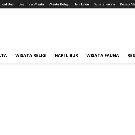
adwal Bus
Destinasi Wisata
Wisata Religi
Hari Libur
Wisata Fauna
Resep M
ATA
WISATA RELIGI
HARI LIBUR
WISATA FAUNA
RE