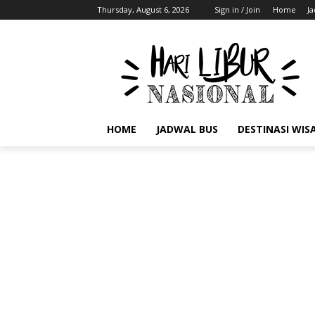
Thursday, August 6, 2026
Sign in / Join
Home
J
HOME
JADWAL BUS
DESTINASI WIS