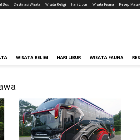
l Bus
Destinasi Wisata
Wisata Religi
Hari Libur
Wisata Fauna
Resep Masa
ATA
WISATA RELIGI
HARI LIBUR
WISATA FAUNA
RE
jawa