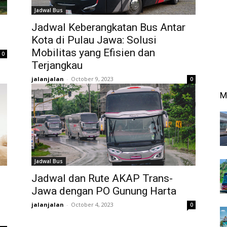
Jadwal Bus
Jadwal Keberangkatan Bus Antar
Kota di Pulau Jawa: Solusi
Mobilitas yang Efisien dan
0
Terjangkau
jalanjalan
-
October 9, 2023
0
M
Jadwal Bus
Jadwal dan Rute AKAP Trans-
Jawa dengan PO Gunung Harta
jalanjalan
-
October 4, 2023
0