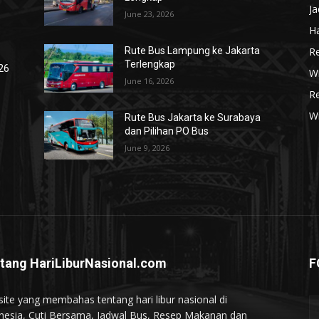
J
June 23, 2026
Ha
R
Rute Bus Lampung ke Jakarta
Terlengkap
026
Wi
June 16, 2026
R
W
Rute Bus Jakarta ke Surabaya
dan Pilihan PO Bus
June 9, 2026
tang HariLiburNasional.com
F
ite yang membahas tentang hari libur nasional di
nesia, Cuti Bersama, Jadwal Bus, Resep Makanan dan