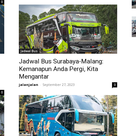
0
Jadwal Bus
Jadwal Bus Surabaya-Malang:
Kemanapun Anda Pergi, Kita
Mengantar
jalanjalan
-
September 27, 2023
0
0