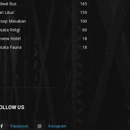
adwal Bus
165
ri Libur
159
esep Masakan
100
sata Religi
60
eview Hotel
18
isata Fauna
18
OLLOW US
Facebook
Instagram