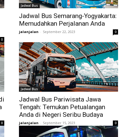
Jadwal Bus
Jadwal Bus Semarang-Yogyakarta:
Memudahkan Perjalanan Anda
jalanjalan
-
September 22, 2023
0
0
Jadwal Bus
di
Jadwal Bus Pariwisata Jawa
a
Tengah: Temukan Petualangan
Anda di Negeri Seribu Budaya
jalanjalan
-
September 15, 2023
0
0