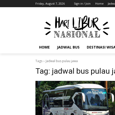
Friday, August 7, 2026
Sign in / Join
Home
Jadwa
HOME
JADWAL BUS
DESTINASI WIS
Tags
Jadwal bus pulau jawa
Tag:
jadwal bus pulau 