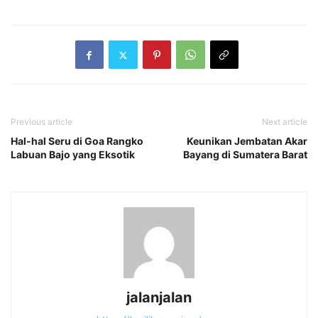
Previous article
Next article
Hal-hal Seru di Goa Rangko
Keunikan Jembatan Akar
Labuan Bajo yang Eksotik
Bayang di Sumatera Barat
jalanjalan