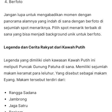
Berfoto
Jangan lupa untuk mengabadikan momen dengan
panorama alamnya yang indah di sana dengan berfoto di
sejumlah spot menariknya. Pilih spot menarik terbaik di
sana yang bisa menjadi background unik untuk berfoto.
Legenda dan Cerita Rakyat dari Kawah Putih
Legenda yang dimiliki oleh kawasan Kawah Putih ini
meliputi Puncak Gunung Patuha di sana. Memiliki sejumlah
makam keramat para leluhur. Yang disebut sebagai makam
Eyang. Makam tersebut terdiri dari:
Rangga Sadana
Jambrong
Jaga Satru