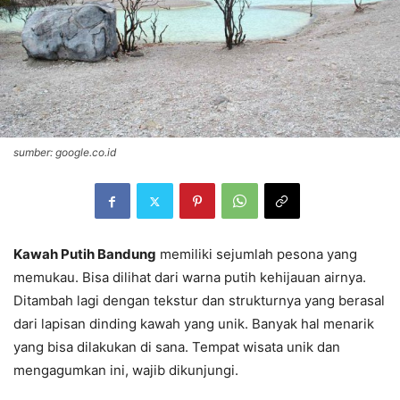
sumber: google.co.id
Kawah Putih Bandung
memiliki sejumlah pesona yang
memukau. Bisa dilihat dari warna putih kehijauan airnya.
Ditambah lagi dengan tekstur dan strukturnya yang berasal
dari lapisan dinding kawah yang unik. Banyak hal menarik
yang bisa dilakukan di sana. Tempat wisata unik dan
mengagumkan ini, wajib dikunjungi.