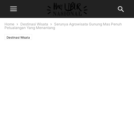
Home
Destinasi Wisata
Serunya Agrowisata Gunung Mas Penuh
Petualangan Yang Menantang
Destinasi Wisata