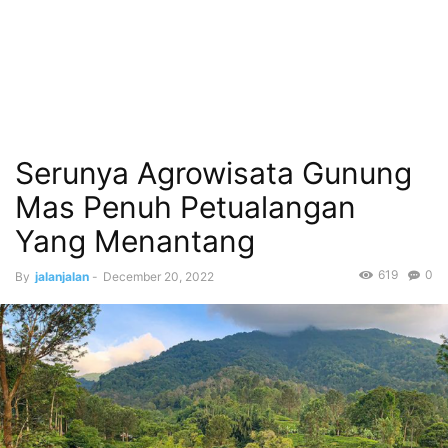
Serunya Agrowisata Gunung
Mas Penuh Petualangan
Yang Menantang
619
0
By
jalanjalan
-
December 20, 2022