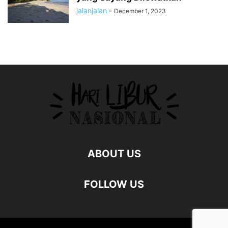
jalanjalan
-
December 1, 2023
ABOUT US
FOLLOW US