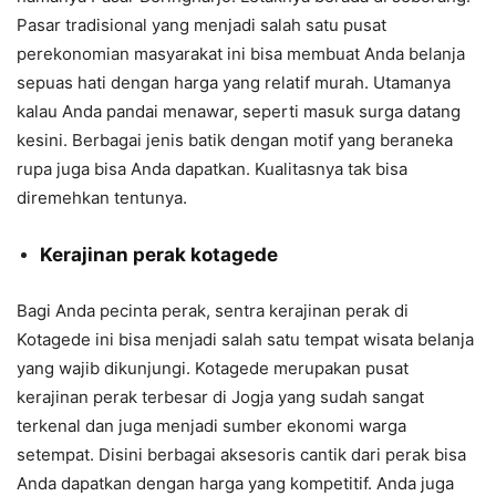
Pasar tradisional yang menjadi salah satu pusat
perekonomian masyarakat ini bisa membuat Anda belanja
sepuas hati dengan harga yang relatif murah. Utamanya
kalau Anda pandai menawar, seperti masuk surga datang
kesini. Berbagai jenis batik dengan motif yang beraneka
rupa juga bisa Anda dapatkan. Kualitasnya tak bisa
diremehkan tentunya.
Kerajinan perak kotagede
Bagi Anda pecinta perak, sentra kerajinan perak di
Kotagede ini bisa menjadi salah satu tempat wisata belanja
yang wajib dikunjungi. Kotagede merupakan pusat
kerajinan perak terbesar di Jogja yang sudah sangat
terkenal dan juga menjadi sumber ekonomi warga
setempat. Disini berbagai aksesoris cantik dari perak bisa
Anda dapatkan dengan harga yang kompetitif. Anda juga