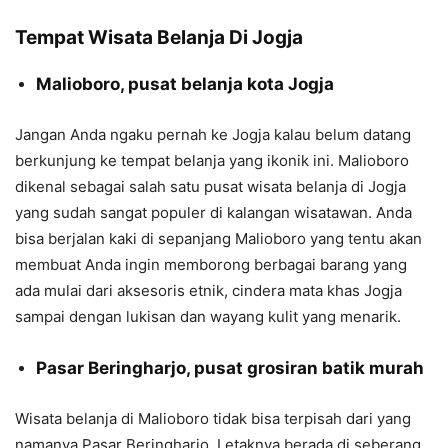
Tempat Wisata Belanja Di Jogja
Malioboro, pusat belanja kota Jogja
Jangan Anda ngaku pernah ke Jogja kalau belum datang
berkunjung ke tempat belanja yang ikonik ini. Malioboro
dikenal sebagai salah satu pusat wisata belanja di Jogja
yang sudah sangat populer di kalangan wisatawan. Anda
bisa berjalan kaki di sepanjang Malioboro yang tentu akan
membuat Anda ingin memborong berbagai barang yang
ada mulai dari aksesoris etnik, cindera mata khas Jogja
sampai dengan lukisan dan wayang kulit yang menarik.
Pasar Beringharjo, pusat grosiran batik murah
Wisata belanja di Malioboro tidak bisa terpisah dari yang
namanya Pasar Beringharjo. Letaknya berada di seberang.