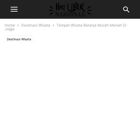
Home
Destinasi Wisata
Tempat Wisata Belanja Murah Meriah Di
Jogja
Destinasi Wisata