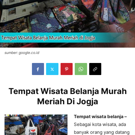
sumber: google.co.id
Tempat Wisata Belanja Murah
Meriah Di Jogja
Tempat wisata belanja –
Sebagai kota wisata, ada
banyak orang yang datang