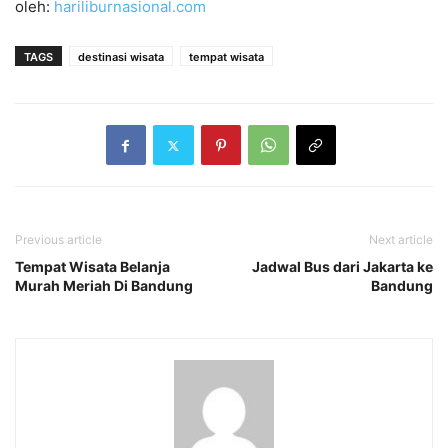
oleh:
hariliburnasional.com
TAGS
destinasi wisata
tempat wisata
Previous article
Next article
Tempat Wisata Belanja
Jadwal Bus dari Jakarta ke
Murah Meriah Di Bandung
Bandung