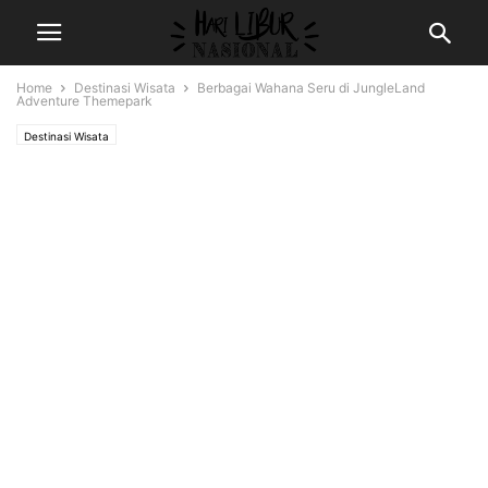
Home
Destinasi Wisata
Berbagai Wahana Seru di JungleLand
Adventure Themepark
Destinasi Wisata