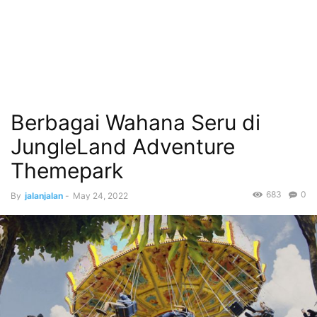
Berbagai Wahana Seru di
JungleLand Adventure
Themepark
683
0
By
jalanjalan
-
May 24, 2022