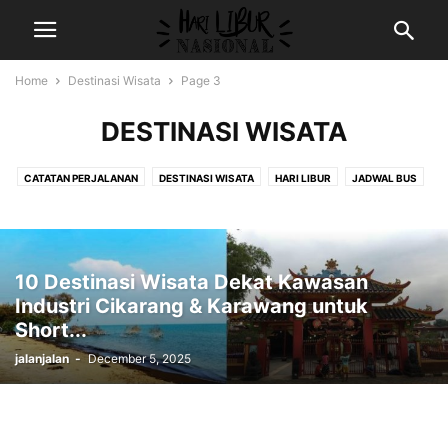
Home
Destinasi Wisata
Page 3
DESTINASI WISATA
CATATAN PERJALANAN
DESTINASI WISATA
HARI LIBUR
JADWAL BUS
RESEP MASAKAN
REVIEW HOTEL
VIDEO JALAN-JALAN
WISATA FAUNA
WISATA RELIGI
10 Destinasi Wisata Dekat Kawasan
Industri Cikarang & Karawang untuk
Short...
jalanjalan
-
December 5, 2025